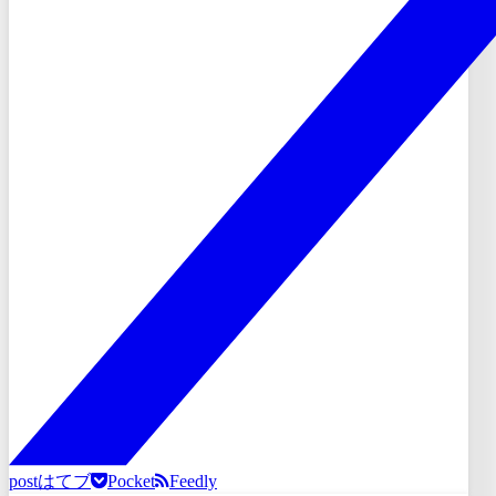
post
はてブ
Pocket
Feedly