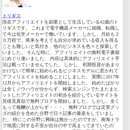
トリギス
現在アフィリエイトを副業として生活している42歳のト
リギスです。 これまで電子機器メーカーに就職、転職し
て今は化学メーカーで働いています。 しかし、月給も２
０万程で、将来を考えても自分が求めている収入を得る
ことも難しいと気付き、他のビジネスを色々と探索して
いました。 そんな時に、アフィリエイトの無料電子書籍
にめぐり逢いました。 内容は具体的にアフィリエイト手
法は載っていませんでした。 しかし、初期投資があまり
かけないで簡単に始められるビジネスモデルに惹かれて
アフィリエイトを始めることにしました。 実際に2017年
12月からアフィリエイトを開始しました。 始めたばかり
は全くノウハウが分からず、検索エンジンでたまたまヒ
ットしたアフィリエイトの初歩を紹介しているサイトを
見様見真似で無料ブログを開始しました。 しかし、全く
もって報酬が上がらず・・・。 無料ブログでは災害グッ
ズの紹介を含めた分野で日々記事の量産をしていまし
た。 特にこの分野に興味は無かったのですが、南海トラ
フ地震に対する不安が自分の中で高まってきていたの